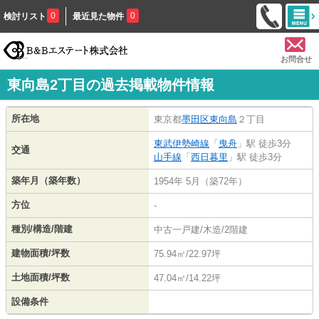
0
0
検討リスト
最近見た物件
お問合せ
東向島2丁目の過去掲載物件情報
所在地
東京都
墨田区
東向島
２丁目
東武伊勢崎線
「
曳舟
」駅 徒歩3分
交通
山手線
「
西日暮里
」駅 徒歩3分
築年月（築年数）
1954年 5月（築72年）
方位
-
種別/構造/階建
中古一戸建/木造/2階建
建物面積/坪数
75.94㎡/22.97坪
土地面積/坪数
47.04㎡/14.22坪
設備条件