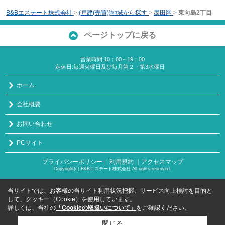
B&Bエステート株式会社
>
(戸建(売買))地域から探す
>
墨田区
>
東向島2丁目
ページトップに戻る
営業時間:10：00～19：00
定休日:毎週火曜日及び毎月第２・第3水曜日
ホーム
会社概要
お問い合わせ
PCサイト
プライバシーポリシー
利用規約
｜アクセスマップ
｜
Copyright(c) B&Bエステート株式会社 All rights reserved.
当サイトでは、お客様の当サイト利用状況把握、サービス向上検討を目的と
して、クッキー（Cookie）を使用しています。
詳しくは、当社の
「Cookieの取扱いについて」
をご確認ください。
閉じる