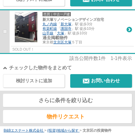
売買｜中古一戸建
新大塚リノベーションデザインズ住宅
丸ノ内線
「
新大塚
」駅 徒歩3分
有楽町線
「
護国寺
」駅 徒歩10分
山手線
「
大塚
」駅 徒歩10分
過去掲載物件
東京都
文京区
大塚
５丁目
SOLD OUT！
該当公開件数
1
件
1-1
件表示
チェックした物件をまとめて
検討リストに追加
お問い合わせ
さらに条件を絞り込む
物件リクエスト
B&Bエステート株式会社
>
(投資)地域から探す
>
文京区の投資物件