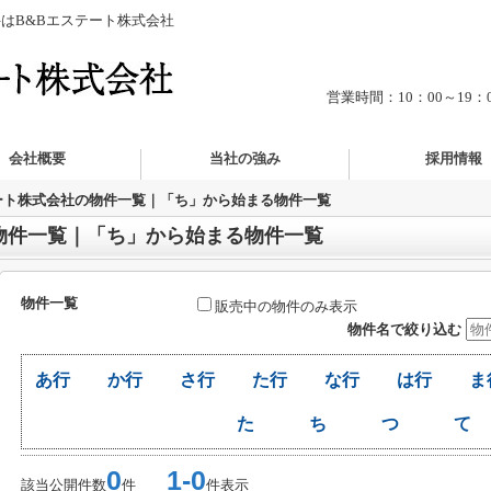
はB&Bエステート株式会社
営業時間：10：00～19
会社概要
当社の強み
採用情報
ート株式会社の物件一覧｜「ち」から始まる物件一覧
物件一覧｜「ち」から始まる物件一覧
物件一覧
販売中の物件のみ表示
物件名で絞り込む
あ行
か行
さ行
た行
な行
は行
ま
た
ち
つ
て
0
1-0
該当公開件数
件
件表示