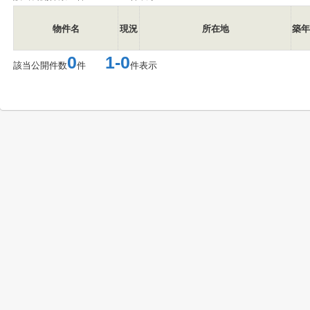
物件名
現況
所在地
築年
0
1-0
該当公開件数
件
件表示