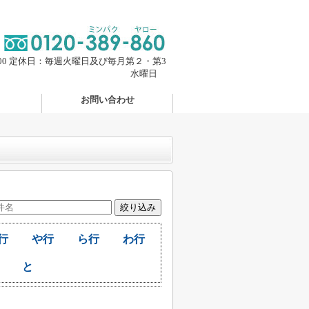
：00 定休日：毎週火曜日及び毎月第２・第3
水曜日
お問い合わせ
行
や行
ら行
わ行
と