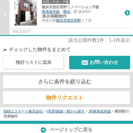
売買｜中古一戸建
横浜市西区岡野リノベーション戸建
東海道本線
「
横浜
」駅 徒歩8分
過去掲載物件
神奈川県
横浜市西区
岡野
１丁目
SOLD OUT！
該当公開件数
1
件
1-1
件表示
チェックした物件をまとめて
検討リストに追加
お問い合わせ
さらに条件を絞り込む
物件リクエスト
B&Bエステート株式会社
>
(売買)路線・駅から探す
>
JR東海道本線
>
横浜駅の
売買物件
ページトップに戻る